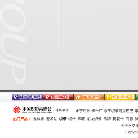
永亨织带
织带厂
永亨织带阿里巴巴
热门产品：
丝绒带
魔术贴
织带
缎带
织唛
尼龙织带
吊牌
提花带
商标
关于永亨
Copy