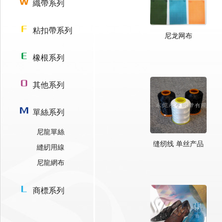
織帶系列
粘扣帶系列
尼龙网布
橡根系列
其他系列
單絲系列
尼龍單絲
缝纫线 单丝产品
縫紉用線
尼龍網布
商標系列