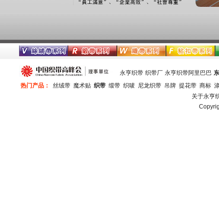
永亨织带
织带厂
永亨织带阿里巴巴
热门产品：
丝绒带
魔术贴
织带
缎带
织唛
尼龙织带
吊牌
提花带
商标
关于永亨
Copy