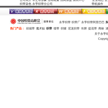
公司简介
带之尊形象
活动花絮
招商加盟
测试中心
企业动态
企
织带染色
永亨织带分公司
带机操作
永亨织带
织带厂
永亨织带阿里巴巴
热门产品：
丝绒带
魔术贴
织带
缎带
织唛
尼龙织带
吊牌
提花带
商标
关于永亨
Copy